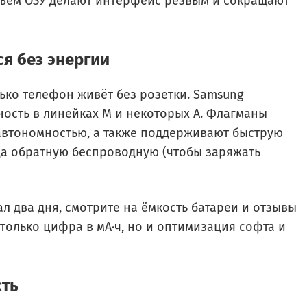
бъём ОЗУ делают интерфейс резвым и сокращают
ся без энергии
лько телефон живёт без розетки. Samsung
ность в линейках M и некоторых A. Флагманы
втономностью, а также поддерживают быструю
да обратную беспроводную (чтобы заряжать
л два дня, смотрите на ёмкость батареи и отзывы
только цифра в мА·ч, но и оптимизация софта и
сть