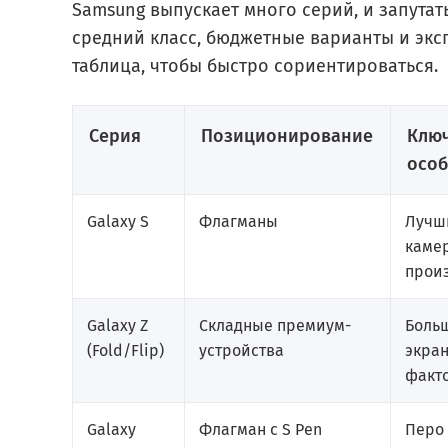
Samsung выпускает много серий, и запутать
средний класс, бюджетные варианты и экс
таблица, чтобы быстро сориентироваться.
Серия
Позиционирование
Клю
особ
Galaxy S
Флагманы
Лучш
каме
прои
Galaxy Z
Складные премиум-
Боль
(Fold/Flip)
устройства
экран
факт
Galaxy
Флагман с S Pen
Перо 