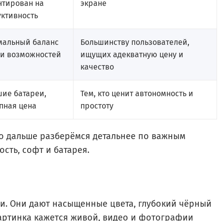
нтирован на
экране
уктивность
мальный баланс
Большинству пользователей,
 и возможностей
ищущих адекватную цену и
качество
шие батареи,
Тем, кто ценит автономность и
пная цена
простоту
но дальше разберёмся детальнее по важным
сть, софт и батарея.
и. Они дают насыщенные цвета, глубокий чёрный
 картинка кажется живой, видео и фотографии