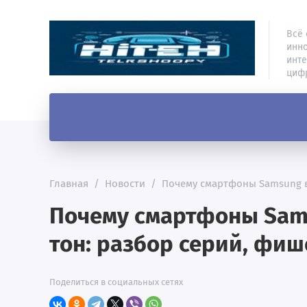
Всё 
инно
инте
циф
Главная
/
Новости
/
Почему смартфоны Samsung в
Почему смартфоны Sam
тон: разбор серий, фиш
Поделиться в социальных сетях